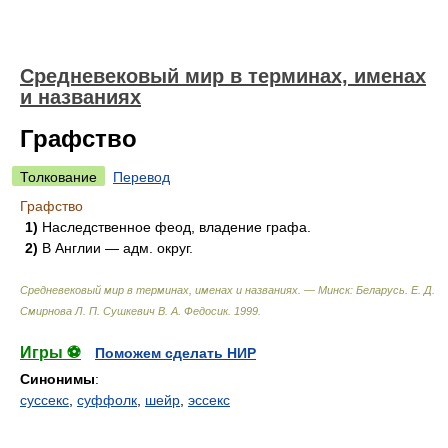
Средневековый мир в терминах, именах
и названиях
Графство
Толкование
Перевод
Графство
1)
Наследственное феод, владение графа.
2)
В Англии — адм. округ.
Средневековый мир в терминах, именах и названиях. — Минск: Беларусь
.
Е. Д.
Смирнова Л. П. Сушкевич В. А. Федосик
.
1999
.
Игры ⚽
Поможем сделать НИР
Синонимы
:
суссекс
,
суффолк
,
шейр
,
эссекс