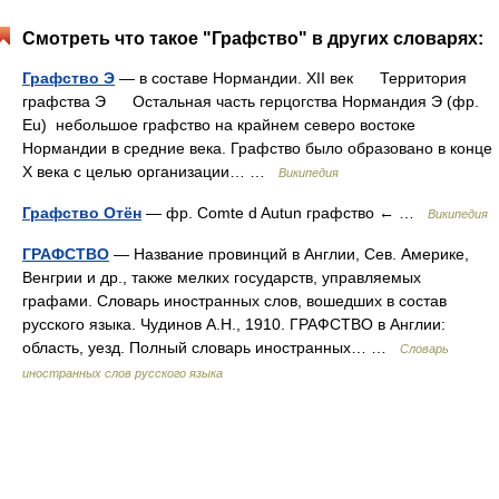
Смотреть что такое "Графство" в других словарях:
Графство Э
— в составе Нормандии. XII век Территория
графства Э Остальная часть герцогства Нормандия Э (фр.
Eu) небольшое графство на крайнем северо востоке
Нормандии в средние века. Графство было образовано в конце
X века с целью организации… …
Википедия
Графство Отён
— фр. Comte d Autun графство ← …
Википедия
ГРАФСТВО
— Название провинций в Англии, Сев. Америке,
Венгрии и др., также мелких государств, управляемых
графами. Словарь иностранных слов, вошедших в состав
русского языка. Чудинов А.Н., 1910. ГРАФСТВО в Англии:
область, уезд. Полный словарь иностранных… …
Словарь
иностранных слов русского языка