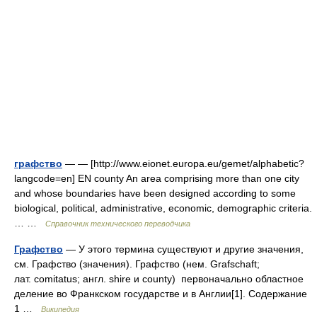
графство
— — [http://www.eionet.europa.eu/gemet/alphabetic?
langcode=en] EN county An area comprising more than one city
and whose boundaries have been designed according to some
biological, political, administrative, economic, demographic criteria.
… …
Справочник технического переводчика
Графство
— У этого термина существуют и другие значения,
см. Графство (значения). Графство (нем. Grafschaft;
лат. comitatus; англ. shire и county) первоначально областное
деление во Франкском государстве и в Англии[1]. Содержание
1 …
Википедия