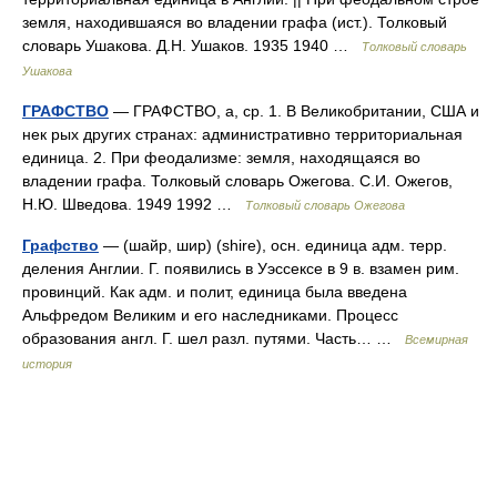
земля, находившаяся во владении графа (ист.). Толковый
словарь Ушакова. Д.Н. Ушаков. 1935 1940 …
Толковый словарь
Ушакова
ГРАФСТВО
— ГРАФСТВО, а, ср. 1. В Великобритании, США и
нек рых других странах: административно территориальная
единица. 2. При феодализме: земля, находящаяся во
владении графа. Толковый словарь Ожегова. С.И. Ожегов,
Н.Ю. Шведова. 1949 1992 …
Толковый словарь Ожегова
Графство
— (шайр, шир) (shire), осн. единица адм. терр.
деления Англии. Г. появились в Уэссексе в 9 в. взамен рим.
провинций. Как адм. и полит, единица была введена
Альфредом Великим и его наследниками. Процесс
образования англ. Г. шел разл. путями. Часть… …
Всемирная
история