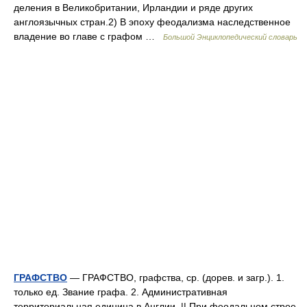
деления в Великобритании, Ирландии и ряде других
англоязычных стран.2) В эпоху феодализма наследственное
владение во главе с графом …
Большой Энциклопедический словарь
ГРАФСТВО
— ГРАФСТВО, графства, ср. (дорев. и загр.). 1.
только ед. Звание графа. 2. Административная
территориальная единица в Англии. || При феодальном строе